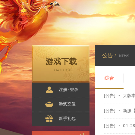
公告 /
NEWS
游戏下载
DOWNLOAD
综合
注册
·
登录
大版本
[公告]
•
游戏充值
新服
[公告]
•
新手礼包
04.
[公告]
•